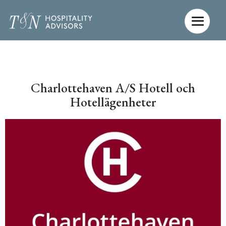
Hoppa
till
innehåll
Charlottehaven A/S Hotell och
Hotellägenheter