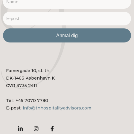
email
Anmäl dig
Farvergade 10, st. th.
DK-1463 København K.
CVR 3735 2411
Tel.: +45 7070 7780
E-post:
info@tnhospitalityadvisors.com
L
I
F