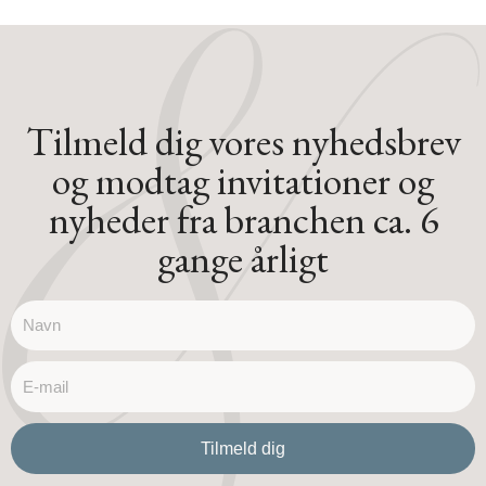
e
b
d
o
i
o
n
k
-
-
i
f
n
Tilmeld dig vores nyhedsbrev
og modtag invitationer og
nyheder fra branchen ca. 6
gange årligt
name
email
Tilmeld dig