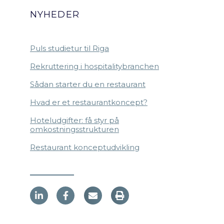
NYHEDER
Puls studietur til Riga
Rekruttering i hospitalitybranchen
Sådan starter du en restaurant
Hvad er et restaurantkoncept?
Hoteludgifter: få styr på
omkostningsstrukturen
Restaurant konceptudvikling
L
F
i
a
n
c
k
e