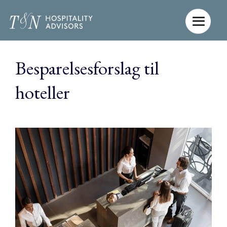
Gå
til
indholdet
Besparelsesforslag til
hoteller