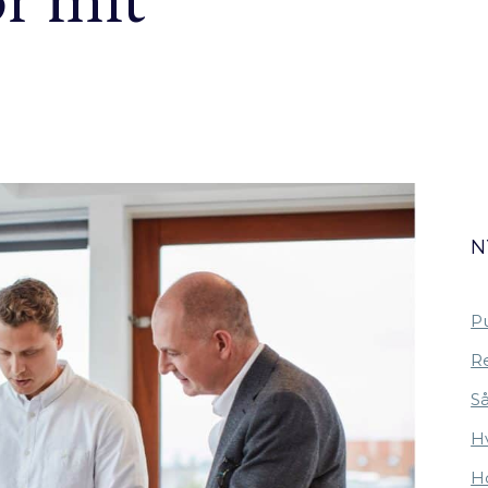
N
Pu
Re
Så
H
Ho