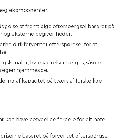
 nøglekomponenter:
dsigelse af fremtidige efterspørgsel baseret på
er og eksterne begivenheder.
 forhold til forventet efterspørgsel for at
se.
 salgskanaler, hvor værelser sælges, såsom
ts egen hjemmeside.
eling af kapacitet på tværs af forskellige
an have betydelige fordele for dit hotel:
e priserne baseret på forventet efterspørgsel