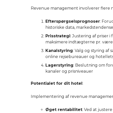
Revenue management involverer flere
Efterspørgselsprognoser
: Foru
historiske data, markedstendens
Prisstrategi
: Justering af priser i
maksimere indtægterne pr. værel
Kanalstyring
: Valg og styring af
online rejsebureauer og hotelle
Lagerstyring
: Beslutning om ford
kanaler og prisniveauer
Potentialet for dit hotel
:
Implementering af revenue management k
Øget rentabilitet
: Ved at juster