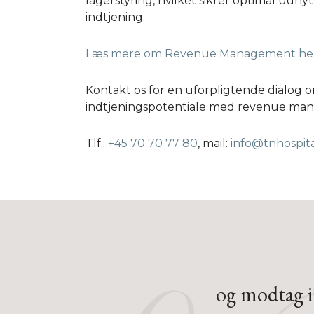
lagerstyring, hvilket sikrer optimal udn
indtjening.
Læs mere om Revenue Management he
Kontakt os for en uforpligtende dialog o
indtjeningspotentiale med revenue ma
Tlf.:
+45 70 70 77 80
, mail:
info@tnhospita
og modtag in