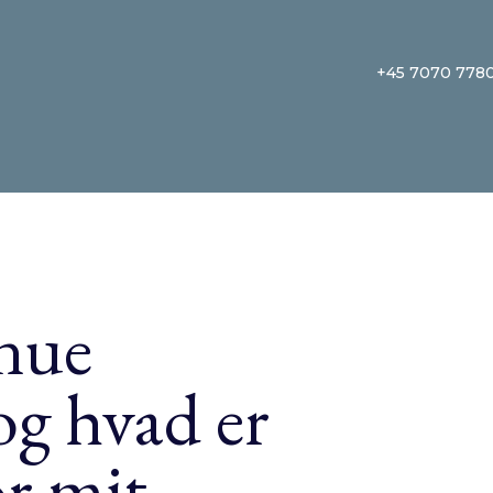
+45 7070 778
nue
g hvad er
or mit