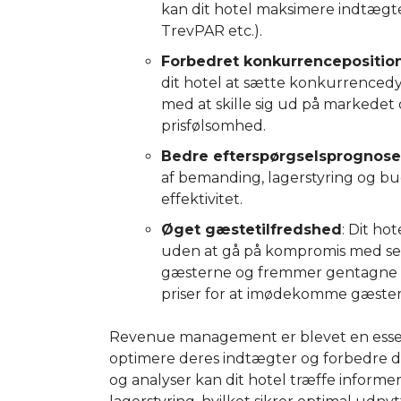
kan dit hotel maksimere indtægte
TrevPAR etc.).
Forbedret konkurrencepositio
dit hotel at sætte konkurrencedyg
med at skille sig ud på markedet
prisfølsomhed.
Bedre efterspørgselsprognose
af bemanding, lagerstyring og bu
effektivitet.
Øget gæstetilfredshed
: Dit ho
uden at gå på kompromis med serv
gæsterne og fremmer gentagne b
priser for at imødekomme gæster
Revenue management er blevet en essenti
optimere deres indtægter og forbedre 
og analyser kan dit hotel træffe informe