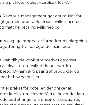
rne pr. tilgængeligt værelse (RevPAR,
n
: Revenue management gør det muligt for
tige, men profitable priser, hvilket hjælper
 og matche betalingsvillighed og
r
: Nøjagtige prognoser forbedrer planlægning
dgettering, hvilket øger den samlede
tel kan tilbyde konkurrencedygtige priser
icekvaliteten, hvilket skaber værdi for
esøg. Dynamisk tilpasing af produkter og
nes behov og ønsker.
el praksis for hoteller, der ønsker at
deres konkurrenceevne. Ved at anvende data
rede beslutninger om priser, distribution og