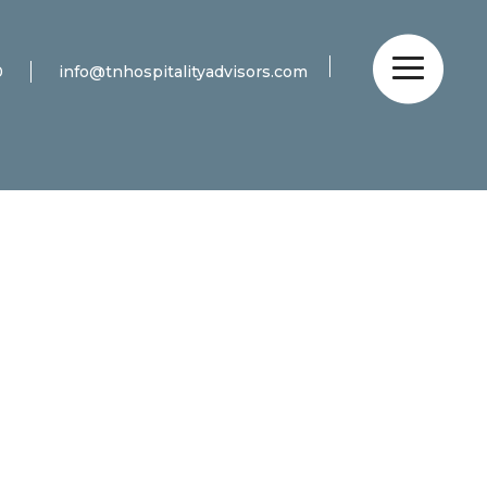
0
info@tnhospitalityadvisors.com