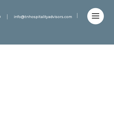
0
info@tnhospitalityadvisors.com