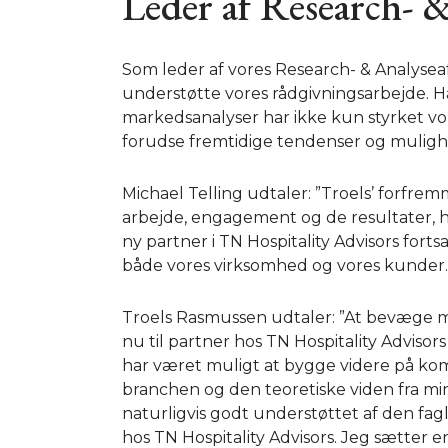
Leder af Research- 
Som leder af vores Research- & Analyseafde
understøtte vores rådgivningsarbejde. Ha
markedsanalyser har ikke kun styrket vore
forudse fremtidige tendenser og muligh
Michael Telling udtaler: ”Troels’ forfrem
arbejde, engagement og de resultater, h
ny partner i TN Hospitality Advisors fortsa
både vores virksomhed og vores kunder.
Troels Rasmussen udtaler: ”At bevæge m
nu til partner hos TN Hospitality Advisors
har været muligt at bygge videre på komb
branchen og den teoretiske viden fra mi
naturligvis godt understøttet af den fag
hos TN Hospitality Advisors. Jeg sætter eno