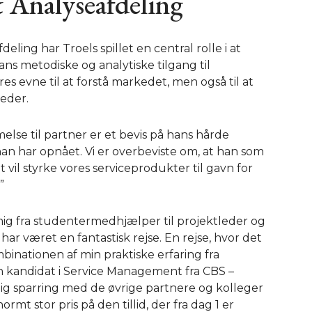
& Analyseafdeling
ling har Troels spillet en central rolle i at
ns metodiske og analytiske tilgang til
s evne til at forstå markedet, men også til at
eder.
melse til partner er et bevis på hans hårde
an har opnået. Vi er overbeviste om, at han som
t vil styrke vores serviceprodukter til gavn for
”
ig fra studentermedhjælper til projektleder og
 har været en fantastisk rejse. En rejse, hvor det
inationen af min praktiske erfaring fra
n kandidat i Service Management fra CBS –
lig sparring med de øvrige partnere og kolleger
rmt stor pris på den tillid, der fra dag 1 er