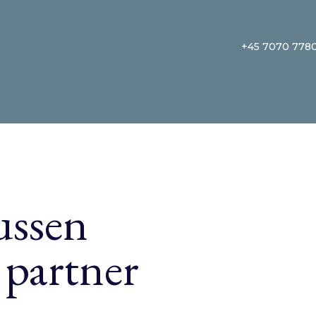
+45 7070 778
ussen
 partner