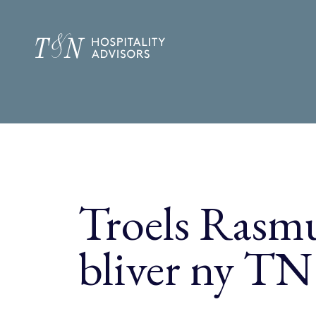
Gå
til
indholdet
Troels Rasm
bliver ny TN