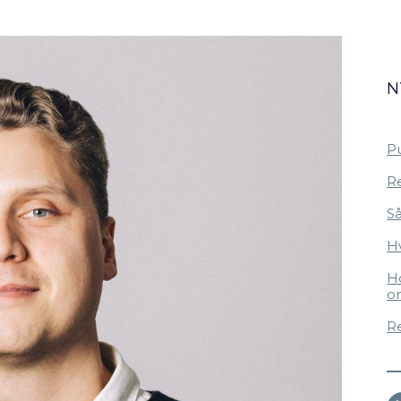
N
Pu
Re
Så
H
Ho
o
R