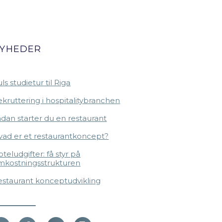
YHEDER
ls studietur til Riga
kruttering i hospitalitybranchen
dan starter du en restaurant
vad er et restaurantkoncept?
teludgifter: få styr på
mkostningsstrukturen
estaurant konceptudvikling
L
F