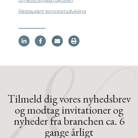
omkostningsstrukturen
Restaurant konceptudvikling
L
F
i
a
n
c
k
e
e
b
d
o
i
o
n
k
-
-
i
f
n
Tilmeld dig vores nyhedsbrev
og modtag invitationer og
nyheder fra branchen ca. 6
gange årligt