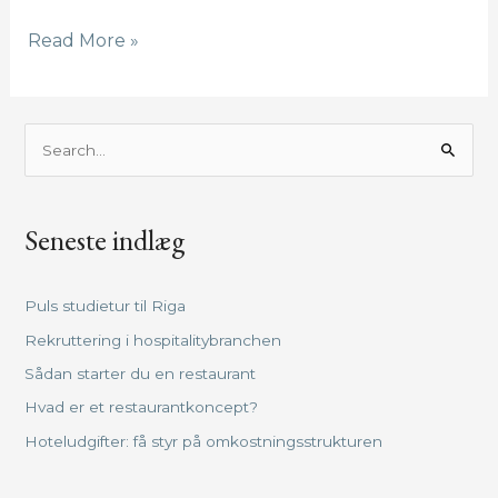
Read More »
S
ø
g
Seneste indlæg
e
f
t
Puls studietur til Riga
e
Rekruttering i hospitalitybranchen
r
Sådan starter du en restaurant
:
Hvad er et restaurantkoncept?
Hoteludgifter: få styr på omkostningsstrukturen