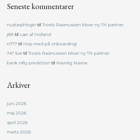
Seneste kommentarer
nustarphlogin
til
Troels Rasmussen bliver ny TN partner
jl69
til
Lær af Holland
n777
til
Hop med på onboarding!
747 live
til
Troels Rasmussen bliver ny TN partner
bank nifty prediction
til
Navnlig Navne
Arkiver
juni 2026
maj 2026
april 2026
marts 2026